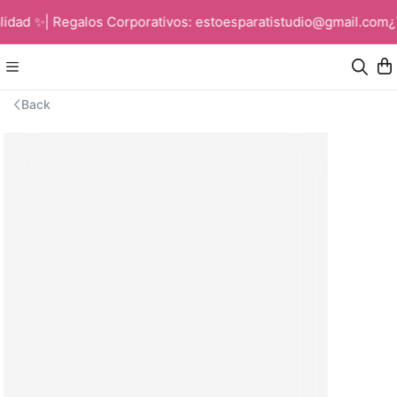
idad ✨| Regalos Corporativos: estoesparatistudio@gmail.com
¿
Back